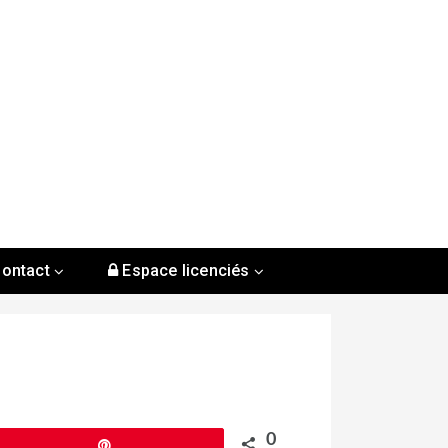
ontact
Espace licenciés
0
Épingle