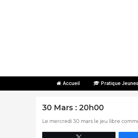
Skip
To
Content
BHBC
Accueil
Pratique Jeune
30 Mars : 20h00
Le mercredi 30 mars le jeu libre com
Tweetez