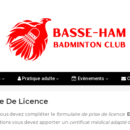
s
Pratique adulte
Evènements
C
e De Licence
 vous devez compléter le
formulaire de prise de licence
E
stions vous devez apporter un
certificat médical adapté
d