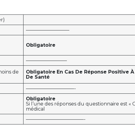
r)
—————————
Obligatoire
————————–
oins de
Obligatoire
En Cas De Réponse Positive À
De Santé
——————————-
Obligatoire
Si l’une des réponses du questionnaire est « O
médical
————————————-