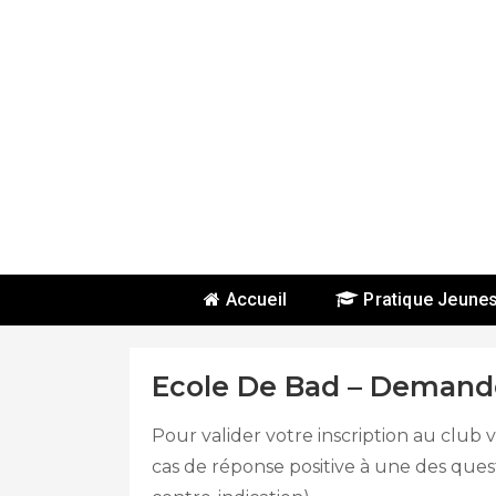
Skip
To
Content
BHBC
Accueil
Pratique Jeune
Ecole De Bad – Demand
Pour valider votre inscription au club
cas de réponse positive à une des que